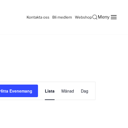
Meny
Kontakta oss
Bli medlem
Webshop
Evenemang
Hitta Evenemang
Lista
Månad
Dag
vynavigering