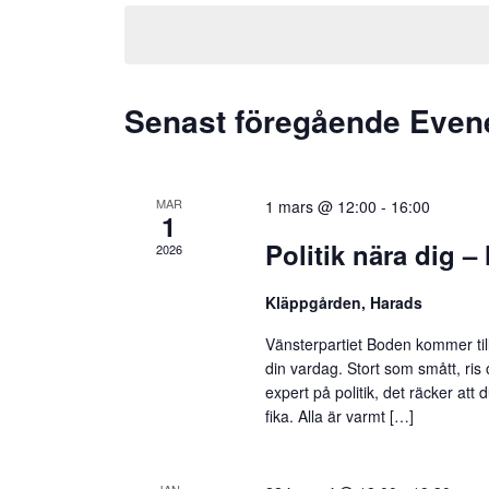
Navigation
datum.
nyckelord.
Senast föregående Eve
MAR
1 mars @ 12:00
-
16:00
1
Politik nära dig –
2026
Kläppgården, Harads
Vänsterpartiet Boden kommer til
din vardag. Stort som smått, ris
expert på politik, det räcker att 
fika. Alla är varmt […]