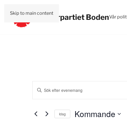
Skip to main content
Vänsterpartiet Boden
Vår polit
Evenemang
Ange
Search
nyckelord.
Sök
and
efter
Kommande
Idag
Views
Evenemang
Välj
efter