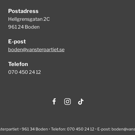
Postadress
Hellgrensgatan 2C
961 24 Boden
E-post
boden@vansterpartiet.se
Telefon
070 450 24 12
erpartiet • 961 34 Boden • Telefon: 070 450 24 12 • E-post:
boden@vanst