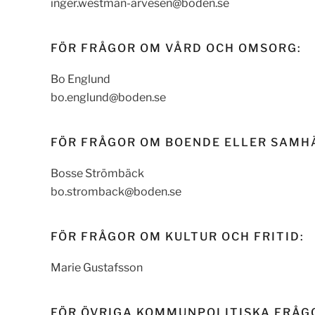
inger.westman-arvesen@boden.se
FÖR FRÅGOR OM VÅRD OCH OMSORG:
Bo Englund
bo.englund@boden.se
FÖR FRÅGOR OM BOENDE ELLER SAMH
Bosse Strömbäck
bo.stromback@boden.se
FÖR FRÅGOR OM KULTUR OCH FRITID:
Marie Gustafsson
FÖR ÖVRIGA KOMMUNPOLITISKA FRÅG