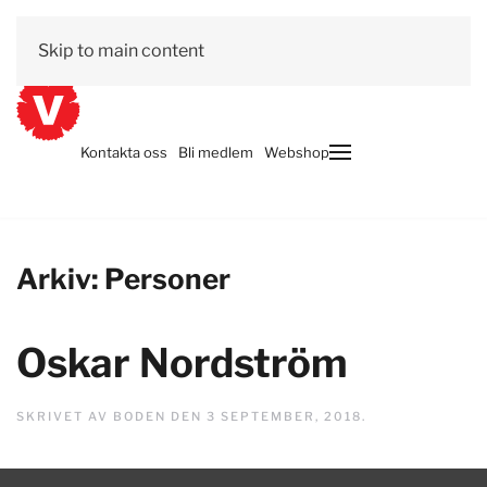
Skip to main content
Vår politik
Engagera dig
Kontakta oss
Bli medlem
Webshop
Arkiv:
Personer
Oskar Nordström
SKRIVET AV
BODEN
DEN
3 SEPTEMBER, 2018
.