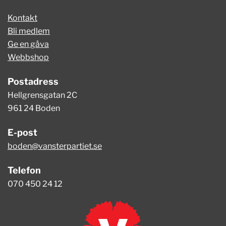
Kontakt
Bli medlem
Ge en gåva
Webbshop
Postadress
Hellgrensgatan 2C
961 24 Boden
E-post
boden@vansterpartiet.se
Telefon
070 450 24 12